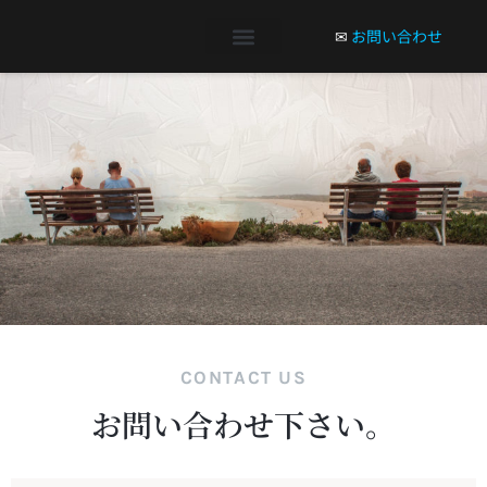
✉
お問い合わせ
F
L
I
S
C
O
j
a
m
D
e
s
i
g
n
F
L
I
S
C
O
j
a
m
D
e
s
i
g
n
CONTACT US
お問い合わせ下さい。