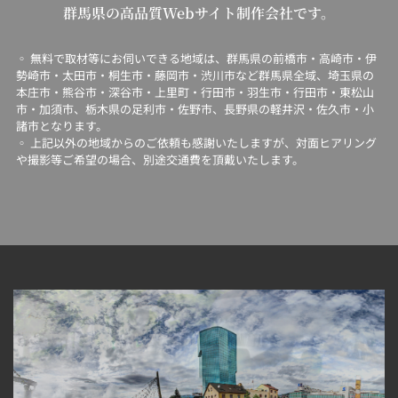
群馬県の高品質Webサイト制作会社です。
◦ 無料で取材等にお伺いできる地域は、群馬県の前橋市・高崎市・伊
勢崎市・太田市・桐生市・藤岡市・渋川市など群馬県全域、埼玉県の
本庄市・熊谷市・深谷市・上里町・行田市・羽生市・行田市・東松山
市・加須市、栃木県の足利市・佐野市、長野県の軽井沢・佐久市・小
諸市となります。
◦ 上記以外の地域からのご依頼も感謝いたしますが、対面ヒアリング
や撮影等ご希望の場合、別途交通費を頂戴いたします。